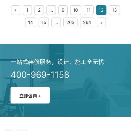
在线咨询
整体设计。设计风格的选择要符合
«
1
2
...
9
10
11
12
13
公司的文化和形象，同时要充分考
虑员工的舒适度...
14
15
...
263
264
»
不再出现
一站式装修服务，设计、施工全无忧
400-969-1158
立即咨询 +