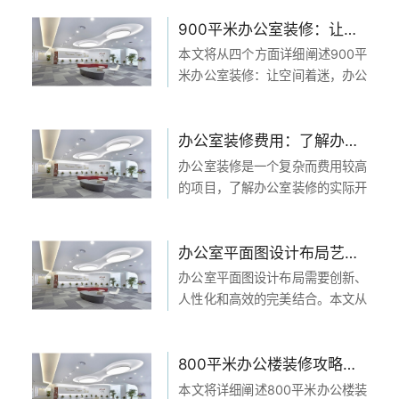
具选择、设备布局以及色彩运用四
个方面进行详细阐述，旨在为读者
900平米办公室装修：让空间着迷，办公环境焕然一新！
提供实用的办公室设计指南，并通
本文将从四个方面详细阐述900平
过归纳总结对全文内容...
米办公室装修：让空间着迷，办公
环境焕然一新！首先，我们将介绍
室内空间设计的重要性；然后，我
们将讨论如何选购适合办公室的家
办公室装修费用：了解办公室装修多少钱
具和装饰品；接着，我们将探讨如
办公室装修是一个复杂而费用较高
何合理布置办公室的...
的项目，了解办公室装修的实际开
支对于预算和决策非常重要。本文
将从四个方面对办公室装修费用进
行详细阐述，帮助读者更好地了解
办公室平面图设计布局艺术之道：创新、人性化与效能的完美结合
办公室装修的开支情况。 1、办公
办公室平面图设计布局需要创新、
室装修设计费用 办...
人性化和高效的完美结合。本文从
四个方面详细阐述，首先是创新方
面，包括灵活的空间规划和独特的
设计元素；接着是人性化方面，强
800平米办公楼装修攻略：打造高效舒适的办公环境，实现工作与生活的完美融合
调员工的舒适和工作体验；再者是
本文将详细阐述800平米办公楼装