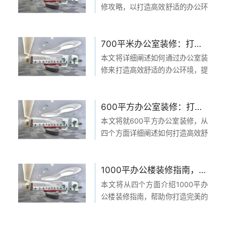
效能方面，讨论办公布...
修攻略，以打造高效舒适的办公环
境，实现工作与生活的完美融合为
中心。具体内容包括：1、设计与
布局方面，如合理划分功能区域、
700平米办公室装修：打造高效舒适的办公环境，提升工作效率和员工满意度
选用适宜的颜色和材质等；2、办
本文将详细阐述如何通过办公室装
公设备与家具，如选...
修来打造高效舒适的办公环境，提
升工作效率和员工满意度。首先，
在空间规划上，通过合理布局、开
放式办公区域和个人工作区域的结
600平方办公室装修：打造高效舒适的办公空间，提升工作品质和员工满意度
合，打造出一个适合团队协作和个
本文将就600平方办公室装修，从
体工作的环境。其次，...
四个方面详细阐述如何打造高效舒
适的办公空间，提升工作品质和员
关闭
工满意度。首先，通过设计合理的
布局和空间分隔，使得办公室既能
1000平办公楼装修指南，助你打造完美的工作环境！
立即与天太客服通话
满足员工个人工作需求，又能促进
本文将从四个方面介绍1000平办
400-969-
团队合作和沟通。其...
公楼装修指南，帮助你打造完美的
1158
工作环境。 1、设计方面 一个好的
工作环境首先需要考虑到办公楼的