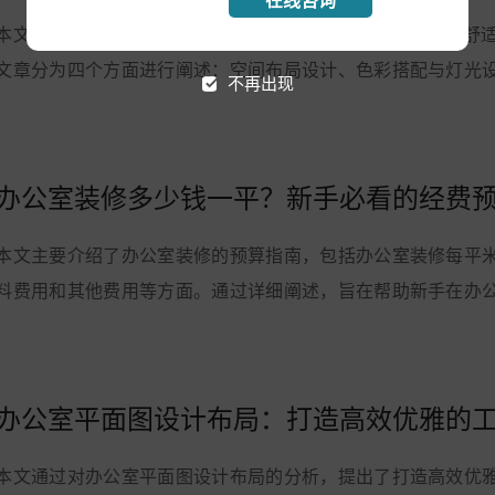
在线咨询
本文介绍了800平办公室装修的设计与打造，以充满创意与舒
文章分为四个方面进行阐述：空间布局设计、色彩搭配与灯光
不再出现
绿色环保与可持续发展。通过对这些方面的...
办公室装修多少钱一平？新手必看的经费
本文主要介绍了办公室装修的预算指南，包括办公室装修每平
料费用和其他费用等方面。通过详细阐述，旨在帮助新手在办
握装修经费。实际办公室装修的费用会受到多...
办公室平面图设计布局：打造高效优雅的
本文通过对办公室平面图设计布局的分析，提出了打造高效优