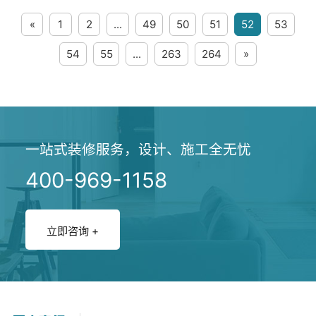
在线咨询
解了如何进行办公室装修的预算；
«
1
2
...
49
50
51
52
53
接着，分析了省钱的技巧和方法；
之后，对全文进行总结...
54
55
...
263
264
»
不再出现
一站式装修服务，设计、施工全无忧
400-969-1158
立即咨询 +