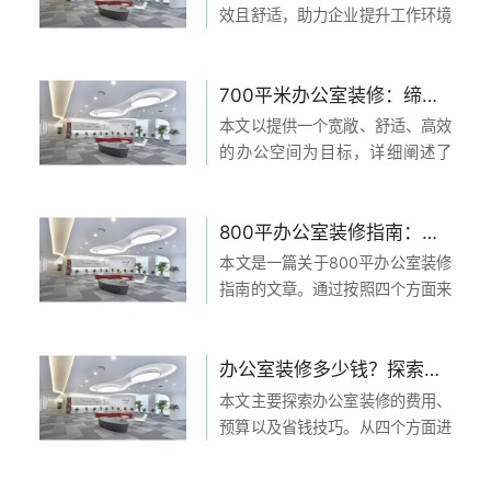
点，以便进行精确预算。...
效且舒适，助力企业提升工作环境
与员工体验展开，共分为四个方面
进行详细阐述。首先从办公室的布
局、设备和装饰等方面入手，提出
700平米办公室装修：缔造宽敞、舒适、高效的办公空间
了打造高效办公环境的重要性，以
本文以提供一个宽敞、舒适、高效
及应该注意的细节。...
的办公空间为目标，详细阐述了
700平米办公室装修的四个方面。
首先，通过设计布局和选择适当的
家具和装饰品，创造出一个开放、
800平办公室装修指南：打造高效舒适的办公空间，让工作更高效！
流畅的办公环境。其次，通过合理
本文是一篇关于800平办公室装修
的光线设计和空调系统...
指南的文章。通过按照四个方面来
详细阐述如何打造高效舒适的办公
关闭
空间，让工作更加高效。首先，我
们将介绍办公室的布局设计，包括
办公室装修多少钱？探索办公室装修费用、预算及省钱技巧
立即与天太客服通话
办公区域、会议室、休息区等；然
本文主要探索办公室装修的费用、
400-969-
后，我们将讨论办公...
预算以及省钱技巧。从四个方面进
1158
行详细的阐述：首先，介绍了办公
室装修的基本费用构成；其次，讲