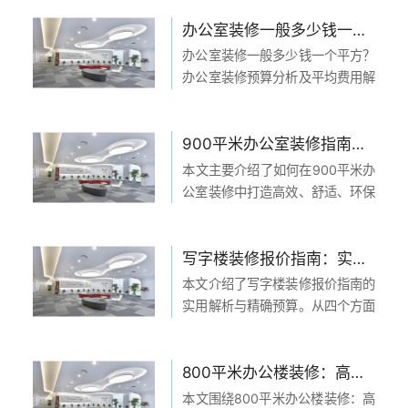
址和布局两个方面着手，介绍了选
择合适的办公室位置和合理的空间
办公室装修一般多少钱一个平方？办公室装修预算分析及平均费用解析
布局。接着，我们重点关注了办公
办公室装修一般多少钱一个平方？
室的照明和采光，强...
办公室装修预算分析及平均费用解
析是许多企业和个人在装修办公室
时关心的问题。本文将从4个方面
对这个问题进行详细的阐述。首
900平米办公室装修指南：打造高效、舒适、环保的工作空间
先，会介绍办公室装修一般多少钱
本文主要介绍了如何在900平米办
一个平方。然后，会进行...
公室装修中打造高效、舒适、环保
的工作空间。文章通过分析办公室
的布局、设计、装修材料选择、灯
光和空气质量等方面，提出了一系
写字楼装修报价指南：实用解析与精确预算不容错过
列的装修指南。首先，办公室的布
本文介绍了写字楼装修报价指南的
局应充分考虑员工的...
实用解析与精确预算。从四个方面
进行了详细解释：设计与选材、施
工与工艺、设备与家具、后期服
务。通过对每个方面的深入阐述，
800平米办公楼装修：高效且舒适，助力企业提升工作环境与员工体验
帮助读者了解写字楼装修报价的要
本文围绕800平米办公楼装修：高