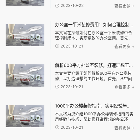
具体包括以下几个方面：合理布局、舒适家
2023-10-22
查看更多 +
具、科技智能化和独特创意元素。合理布局
可以很大限度利用空间，提高工作效率；舒
适家具可
办公室一平米装修费用：如何合理控制装修成本，实现精致办公空间的经济建设
本文旨在探讨如何在办公室一平米装修中合
理控制成本，实现精致的办公空间。首先，
必须确立经济建设的中心思想。其次，可以
2023-10-21
查看更多 +
从四个方面入手：定制化设计、材料选择、
施工工艺和装饰风格。对于每个方面，我们
将探讨如何
解析600平方办公室装修，打造理想工作环境的技巧与建议
本文主要介绍了如何解析600平方办公室装
修，以打造理想的工作环境。首先，从空间
布局和功能划分两个方面入手，分析了合理
2023-10-21
查看更多 +
的办公室布局和不同功能区域的设计建议。
其次，针对办公室的照明和色彩搭配进行了
详细说明
1000平办公楼装修指南：实用经验与技巧解密，帮助您打造理想的办公环境！
本文将为您介绍1000平办公楼装修指南的实
用经验与技巧，帮助您打造理想的办公环
境。主要从以下四个方面进行阐述：1、规划
2023-10-21
查看更多 +
办公空间；2、选择合适的装修材料；3、设
计舒适的办公布局；4、考虑环保与节能。