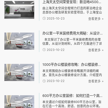
上海天太空间荣誉呈现：新泊地4500㎡总部科研办公一体化空间圆满交付
由上海天太空间全程倾力打造的新泊地企业
总部办公楼及研发实验室项目，于上海宝山
区正式竣工并投入使用。本项目总面积达
2025-10-23
查看更多 +
4500平方米，是天太空间在高新技术企业科
研办公环境设计领域内的又一标杆力作。 以
设计驱动效能，构建研发与办公的融合生态
面对新泊地作为高新技术企业的独特需求，
办公室一平米装修费用大揭秘：从设计到材料，了解每一项费用的合理估算
天太空间设计团队以“专业、高效、安全”为
本文探讨了办公室一平米装修费用的合理
核心设计原则，精准规划空间架构。我们通
估算，从设计到材料，从四个方面进行了详
过清晰的动线与功能分区，实现了办公区与
细阐述。首先，从设计方面分析了办公室装
实验区的独立与联动，既保障了研发环境的
2023-10-22
查看更多 +
修所需的设计费用，并介绍了不同设计风格
专业性与安全性，又极大地促进了跨部门协
的可能费用差异。接下来，通过对装修材料
作的效率，构建了一个激发创新的复合型工
的分类和
作场
1000平办公楼装修攻略：办公楼装修设计、材料选择与施工流程全指南
本文将围绕办公楼装修攻略展开详细的阐
述。首先从办公楼装修设计方面，介绍室内
设计的原则和技巧，包括空间布局、光线利
2023-10-22
查看更多 +
用、色彩搭配等。然后，探讨办公楼装修材
料的选择，包括地板材料、墙面材料、天花
板材料等，介
600平方办公室装修：如何打造一个高效、舒适、创意的办公环境？
本文通过介绍如何装修600平方办公室，旨
在打造一个高效、舒适、创意的办公环境。