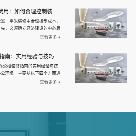
办公室一平米装修费用：如何合理控制装修成本，实现精致办公空间的经济建设
公室一平米装修中合理控制成本，
首先，必须确立经济建设的中心思
方面入手：定制化设计、材料选
查看更多 +
格。对于每个方面，我们将探讨如
1000平办公楼装修指南：实用经验与技巧解密，帮助您打造理想的办公环境！
平办公楼装修指南的实用经验与技
办公环境。主要从以下四个方面进
间；2、选择合适的装修材料；
查看更多 +
；4、考虑环保与节能。通过