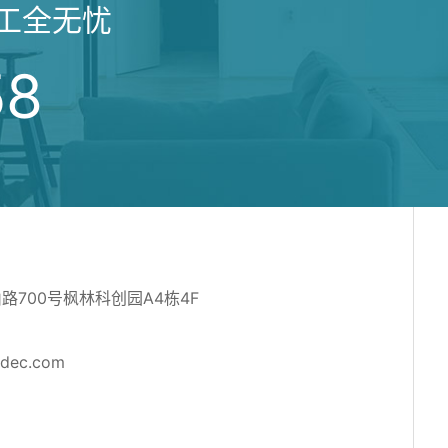
工全无忧
58
700号枫林科创园A4栋4F
adec.com