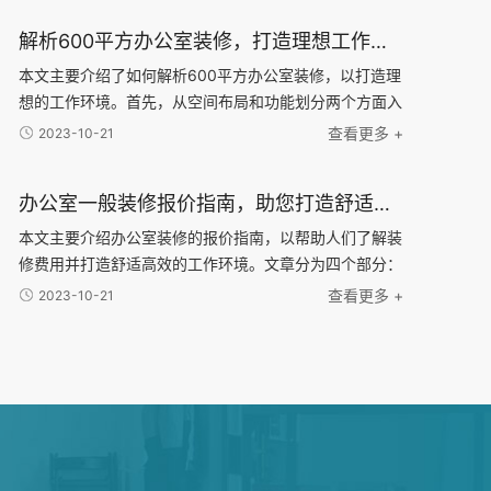
解析600平方办公室装修，打造理想工作环境的技巧与建议
本文主要介绍了如何解析600平方办公室装修，以打造理
想的工作环境。首先，从空间布局和功能划分两个方面入
手，分析了合理的办公室布局和不同功能区域的设计建
查看更多 +
2023-10-21
议。其次，针对办公室的照明和色彩搭配进行了详细说明
办公室一般装修报价指南，助您打造舒适高效的工作环境！
本文主要介绍办公室装修的报价指南，以帮助人们了解装
修费用并打造舒适高效的工作环境。文章分为四个部分：
首先是装修的基本费用，包括设计费、施工费和材料费
查看更多 +
2023-10-21
等；然后是装修风格选择的因素，包括公司品牌形象、员
工