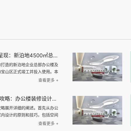
上海天太空间荣誉呈现：新泊地4500㎡总部科研办公一体化空间圆满交付
力打造的新泊地企业总部办公楼及
海宝山区正式竣工并投入使用。本
方米，是天太空间在高新技术企业
查看更多 +
的又一标杆力作。 以设计驱动
融合生态 面对新泊地作为高新
1000平办公楼装修攻略：办公楼装修设计、材料选择与施工流程全指南
太空间设计团队以“专业、高
则，精准规划空间架构。我们通
攻略展开详细的阐述。首先从办公
区，实现了办公区与实验区的独立
室内设计的原则和技巧，包括空间
环境的专业性与安全性，又极大地
搭配等。然后，探讨办公楼装修材
查看更多 +
率，构建了一个激发创新的复合型
料、墙面材料、天花板材料等，介