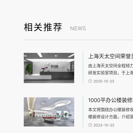
相关推荐
NEWS
由上海天太空间全程倾
研发实验室项目，于上
项目总面积达4500平
2025-10-23
科研办公环境设计领域内
效能，构建研发与办公的
技术企业的独特需求，天
效、安全”为核心设计原
本文将围绕办公楼装修
过清晰的动线与功能分
楼装修设计方面，介绍
与联动，既保障了研发
布局、光线利用、色彩
2023-10-22
促进了跨部门协作的效
料的选择，包括地板材