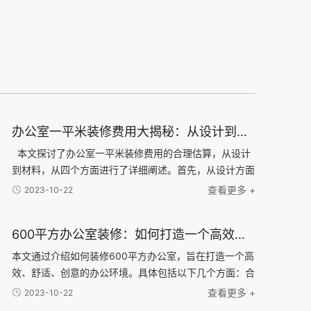
办公室一平米装修费用大揭秘：从设计到材料，了解每一项费用的合理估算
本文探讨了办公室一平米装修费用的合理估算，从设计
到材料，从四个方面进行了详细阐述。首先，从设计方面
分析了办公室装修所需的设计费用，并介绍了不同设计风
查看更多 +
2023-10-22
格的可能费用差异。接下来，通过对装修材料的分类和
600平方办公室装修：如何打造一个高效、舒适、创意的办公环境？
本文通过介绍如何装修600平方办公室，旨在打造一个高
效、舒适、创意的办公环境。具体包括以下几个方面：合
理布局、舒适家具、科技智能化和独特创意元素。合理布
查看更多 +
2023-10-22
局可以很大限度利用空间，提高工作效率；舒适家具可