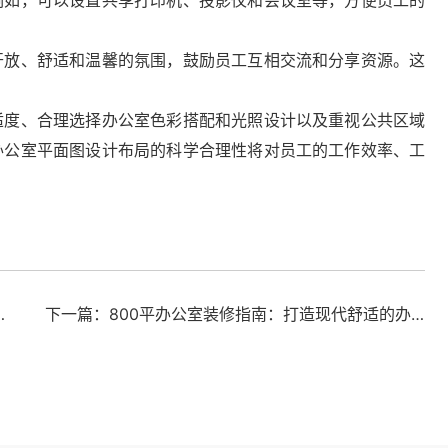
例如，可以设置共享打印机、投影仪和会议室等，方便员工的
开放、舒适和温馨的氛围，鼓励员工互相交流和分享资源。这
适度、合理选择办公室色彩搭配和光照设计以及重视公共区域
办公室平面图设计布局的科学合理性将对员工的工作效率、工
总部科研办公一体化空间圆满交付
下一篇：800平办公室装修指南：打造现代舒适的办公环境，提升企业形象与员工工作效率