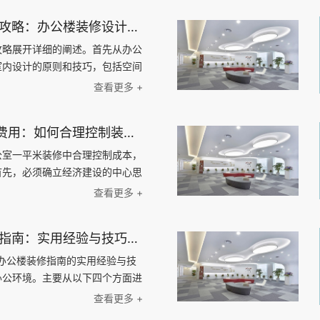
融合生态 面对新泊地作为高新
1000平办公楼装修攻略：办公楼装修设计、材料选择与施工流程全指南
太空间设计团队以“专业、高
则，精准规划空间架构。我们通
攻略展开详细的阐述。首先从办公
区，实现了办公区与实验区的独立
室内设计的原则和技巧，包括空间
环境的专业性与安全性，又极大地
搭配等。然后，探讨办公楼装修材
查看更多 +
率，构建了一个激发创新的复合型
料、墙面材料、天花板材料等，介
办公室一平米装修费用：如何合理控制装修成本，实现精致办公空间的经济建设
公室一平米装修中合理控制成本，
首先，必须确立经济建设的中心思
方面入手：定制化设计、材料选
查看更多 +
格。对于每个方面，我们将探讨如
1000平办公楼装修指南：实用经验与技巧解密，帮助您打造理想的办公环境！
平办公楼装修指南的实用经验与技
办公环境。主要从以下四个方面进
间；2、选择合适的装修材料；
查看更多 +
；4、考虑环保与节能。通过