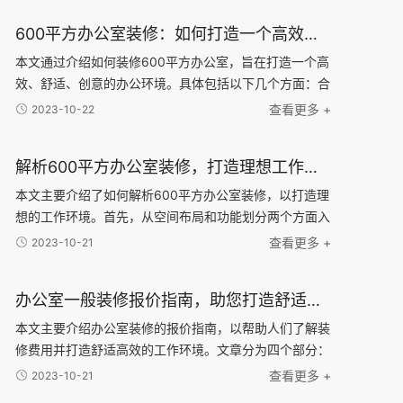
600平方办公室装修：如何打造一个高效、舒适、创意的办公环境？
本文通过介绍如何装修600平方办公室，旨在打造一个高
效、舒适、创意的办公环境。具体包括以下几个方面：合
理布局、舒适家具、科技智能化和独特创意元素。合理布
查看更多 +
2023-10-22
局可以很大限度利用空间，提高工作效率；舒适家具可
解析600平方办公室装修，打造理想工作环境的技巧与建议
本文主要介绍了如何解析600平方办公室装修，以打造理
想的工作环境。首先，从空间布局和功能划分两个方面入
手，分析了合理的办公室布局和不同功能区域的设计建
查看更多 +
2023-10-21
议。其次，针对办公室的照明和色彩搭配进行了详细说明
办公室一般装修报价指南，助您打造舒适高效的工作环境！
本文主要介绍办公室装修的报价指南，以帮助人们了解装
修费用并打造舒适高效的工作环境。文章分为四个部分：
首先是装修的基本费用，包括设计费、施工费和材料费
查看更多 +
2023-10-21
等；然后是装修风格选择的因素，包括公司品牌形象、员