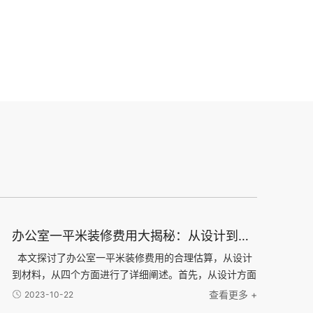
办公室一平米装修费用大揭秘：从设计到材料，了解每一项费用的合理估算
本文探讨了办公室一平米装修费用的合理估算，从设计
到材料，从四个方面进行了详细阐述。首先，从设计方面
分析了办公室装修所需的设计费用，并介绍了不同设计风
查看更多 +
2023-10-22
格的可能费用差异。接下来，通过对装修材料的分类和