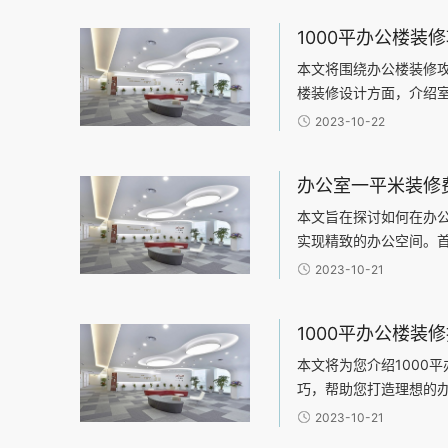
效能，构建研发与办公的
技术企业的独特需求，天
效、安全”为核心设计原
本文将围绕办公楼装修
过清晰的动线与功能分
楼装修设计方面，介绍
与联动，既保障了研发
布局、光线利用、色彩
2023-10-22
促进了跨部门协作的效
料的选择，包括地板材
工作场
本文旨在探讨如何在办
实现精致的办公空间。
想。其次，可以从四个
2023-10-21
择、施工工艺和装饰风
何
本文将为您介绍1000
巧，帮助您打造理想的
行阐述：1、规划办公空
2023-10-21
3、设计舒适的办公布局