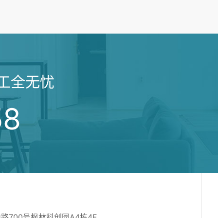
工全无忧
58
700号枫林科创园A4栋4F