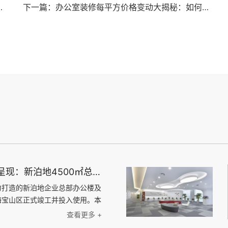
总部科研办公一体化空间圆满交付
下一篇：办公室装修每平方价格变动大揭秘：如何合理控制装修成本？
上海天太空间荣誉呈现：新泊地4500㎡总部科研办公一体化空间圆满交付
力打造的新泊地企业总部办公楼及
海宝山区正式竣工并投入使用。本
方米，是天太空间在高新技术企业
查看更多 +
的又一标杆力作。 以设计驱动