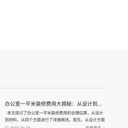
办公室一平米装修费用大揭秘：从设计到材料，了解每一项费用的合理估算
本文探讨了办公室一平米装修费用的合理估算，从设计
到材料，从四个方面进行了详细阐述。首先，从设计方面
分析了办公室装修所需的设计费用，并介绍了不同设计风
查看更多 +
2023-10-22