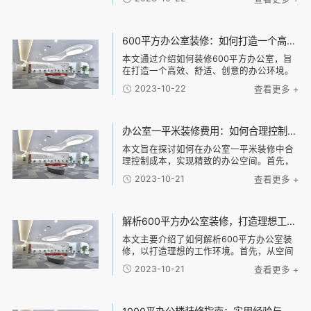
用、色彩搭配等。然后，探讨办公楼装修材
料的选择，包括地板材料、墙面材料、天花
板材料等，介
600平方办公室装修：如何打造一个高效、舒适、创意的办公环境？
本文通过介绍如何装修600平方办公室，旨
在打造一个高效、舒适、创意的办公环境。
具体包括以下几个方面：合理布局、舒适家
2023-10-22
查看更多 +
具、科技智能化和独特创意元素。合理布局
可以很大限度利用空间，提高工作效率；舒
适家具可
办公室一平米装修费用：如何合理控制装修成本，实现精致办公空间的经济建设
本文旨在探讨如何在办公室一平米装修中合
理控制成本，实现精致的办公空间。首先，
必须确立经济建设的中心思想。其次，可以
2023-10-21
查看更多 +
从四个方面入手：定制化设计、材料选择、
施工工艺和装饰风格。对于每个方面，我们
将探讨如何
解析600平方办公室装修，打造理想工作环境的技巧与建议
本文主要介绍了如何解析600平方办公室装
修，以打造理想的工作环境。首先，从空间
布局和功能划分两个方面入手，分析了合理
2023-10-21
查看更多 +
的办公室布局和不同功能区域的设计建议。
其次，针对办公室的照明和色彩搭配进行了
详细说明