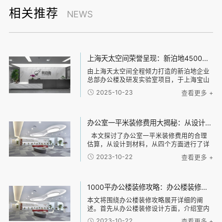
相关推荐
NEWS
上海天太空间荣誉呈现：新泊地4500㎡总部科研办公一体化空间圆满交付
由上海天太空间全程倾力打造的新泊地企业
总部办公楼及研发实验室项目，于上海宝山
区正式竣工并投入使用。本项目总面积达
2025-10-23
查看更多 +
4500平方米，是天太空间在高新技术企业科
研办公环境设计领域内的又一标杆力作。 以
设计驱动效能，构建研发与办公的融合生态
面对新泊地作为高新技术企业的独特需求，
办公室一平米装修费用大揭秘：从设计到材料，了解每一项费用的合理估算
天太空间设计团队以“专业、高效、安全”为
本文探讨了办公室一平米装修费用的合理
核心设计原则，精准规划空间架构。我们通
估算，从设计到材料，从四个方面进行了详
过清晰的动线与功能分区，实现了办公区与
细阐述。首先，从设计方面分析了办公室装
实验区的独立与联动，既保障了研发环境的
2023-10-22
查看更多 +
修所需的设计费用，并介绍了不同设计风格
专业性与安全性，又极大地促进了跨部门协
的可能费用差异。接下来，通过对装修材料
作的效率，构建了一个激发创新的复合型工
的分类和
作场
1000平办公楼装修攻略：办公楼装修设计、材料选择与施工流程全指南
本文将围绕办公楼装修攻略展开详细的阐
述。首先从办公楼装修设计方面，介绍室内
设计的原则和技巧，包括空间布局、光线利
2023-10-22
查看更多 +