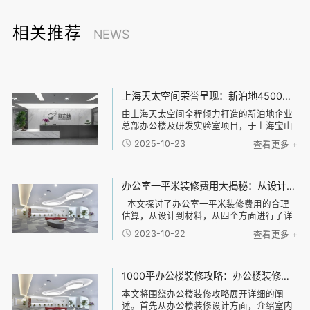
相关推荐
NEWS
上海天太空间荣誉呈现：新泊地4500㎡总部科研办公一体化空间圆满交付
由上海天太空间全程倾力打造的新泊地企业
总部办公楼及研发实验室项目，于上海宝山
区正式竣工并投入使用。本项目总面积达
2025-10-23
查看更多 +
4500平方米，是天太空间在高新技术企业科
研办公环境设计领域内的又一标杆力作。 以
设计驱动效能，构建研发与办公的融合生态
面对新泊地作为高新技术企业的独特需求，
办公室一平米装修费用大揭秘：从设计到材料，了解每一项费用的合理估算
天太空间设计团队以“专业、高效、安全”为
本文探讨了办公室一平米装修费用的合理
核心设计原则，精准规划空间架构。我们通
估算，从设计到材料，从四个方面进行了详
过清晰的动线与功能分区，实现了办公区与
细阐述。首先，从设计方面分析了办公室装
实验区的独立与联动，既保障了研发环境的
2023-10-22
查看更多 +
修所需的设计费用，并介绍了不同设计风格
专业性与安全性，又极大地促进了跨部门协
的可能费用差异。接下来，通过对装修材料
作的效率，构建了一个激发创新的复合型工
的分类和
作场
1000平办公楼装修攻略：办公楼装修设计、材料选择与施工流程全指南
本文将围绕办公楼装修攻略展开详细的阐
述。首先从办公楼装修设计方面，介绍室内