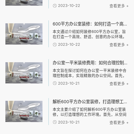
设计的原则和技巧，包括空间布局、光线利
2023-10-22
查看更多 +
用、色彩搭配等。然后，探讨办公楼装修材
料的选择，包括地板材料、墙面材料、天花
板材料等，介
600平方办公室装修：如何打造一个高效、舒适、创意的办公环境？
本文通过介绍如何装修600平方办公室，旨
在打造一个高效、舒适、创意的办公环境。
具体包括以下几个方面：合理布局、舒适家
2023-10-22
查看更多 +
具、科技智能化和独特创意元素。合理布局
可以很大限度利用空间，提高工作效率；舒
适家具可
办公室一平米装修费用：如何合理控制装修成本，实现精致办公空间的经济建设
本文旨在探讨如何在办公室一平米装修中合
理控制成本，实现精致的办公空间。首先，
必须确立经济建设的中心思想。其次，可以
2023-10-21
查看更多 +
从四个方面入手：定制化设计、材料选择、
施工工艺和装饰风格。对于每个方面，我们
将探讨如何
解析600平方办公室装修，打造理想工作环境的技巧与建议
本文主要介绍了如何解析600平方办公室装
修，以打造理想的工作环境。首先，从空间
布局和功能划分两个方面入手，分析了合理
2023-10-21
查看更多 +
的办公室布局和不同功能区域的设计建议。
其次，针对办公室的照明和色彩搭配进行了