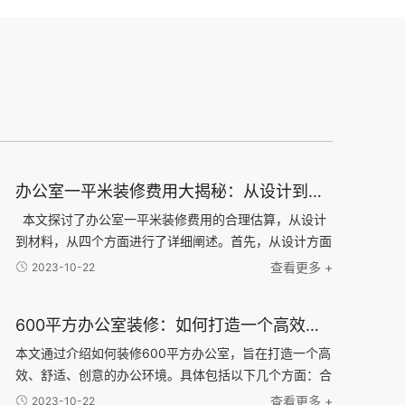
办公室一平米装修费用大揭秘：从设计到材料，了解每一项费用的合理估算
本文探讨了办公室一平米装修费用的合理估算，从设计
到材料，从四个方面进行了详细阐述。首先，从设计方面
分析了办公室装修所需的设计费用，并介绍了不同设计风
查看更多 +
2023-10-22
格的可能费用差异。接下来，通过对装修材料的分类和
600平方办公室装修：如何打造一个高效、舒适、创意的办公环境？
本文通过介绍如何装修600平方办公室，旨在打造一个高
效、舒适、创意的办公环境。具体包括以下几个方面：合
理布局、舒适家具、科技智能化和独特创意元素。合理布
查看更多 +
2023-10-22