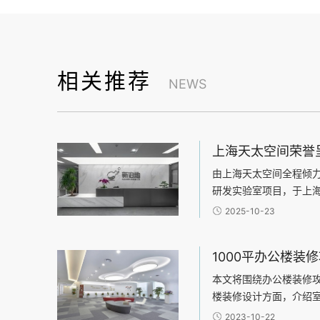
相关推荐
NEWS
由上海天太空间全程倾
研发实验室项目，于上
项目总面积达4500平
2025-10-23
科研办公环境设计领域内
效能，构建研发与办公的
技术企业的独特需求，天
效、安全”为核心设计原
本文将围绕办公楼装修
过清晰的动线与功能分
楼装修设计方面，介绍
与联动，既保障了研发
布局、光线利用、色彩
2023-10-22