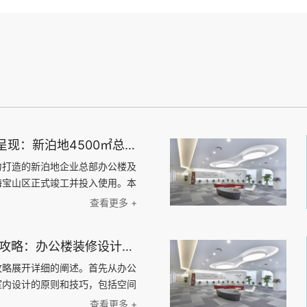
上海天太空间荣誉呈现：新泊地4500㎡总部科研办公一体化空间圆满交付
力打造的新泊地企业总部办公楼及
海宝山区正式竣工并投入使用。本
方米，是天太空间在高新技术企业
查看更多 +
的又一标杆力作。 以设计驱动
融合生态 面对新泊地作为高新
1000平办公楼装修攻略：办公楼装修设计、材料选择与施工流程全指南
太空间设计团队以“专业、高
则，精准规划空间架构。我们通
攻略展开详细的阐述。首先从办公
区，实现了办公区与实验区的独立
室内设计的原则和技巧，包括空间
环境的专业性与安全性，又极大地
搭配等。然后，探讨办公楼装修材
查看更多 +