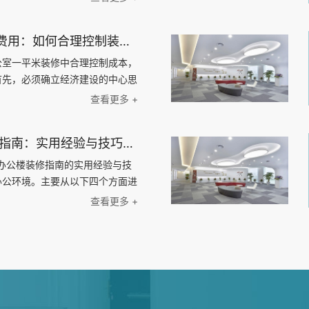
率，构建了一个激发创新的复合型
料、墙面材料、天花板材料等，介
办公室一平米装修费用：如何合理控制装修成本，实现精致办公空间的经济建设
公室一平米装修中合理控制成本，
首先，必须确立经济建设的中心思
方面入手：定制化设计、材料选
查看更多 +
格。对于每个方面，我们将探讨如
1000平办公楼装修指南：实用经验与技巧解密，帮助您打造理想的办公环境！
平办公楼装修指南的实用经验与技
办公环境。主要从以下四个方面进
间；2、选择合适的装修材料；
查看更多 +
；4、考虑环保与节能。通过