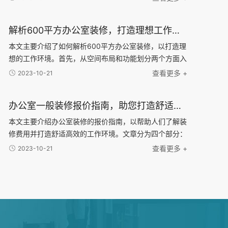
局可以很大限度利用空间，提高工作效率；舒适家具可
解析600平方办公室装修，打造理想工作环境的技巧与建议
本文主要介绍了如何解析600平方办公室装修，以打造理
想的工作环境。首先，从空间布局和功能划分两个方面入
手，分析了合理的办公室布局和不同功能区域的设计建
查看更多 +
2023-10-21
议。其次，针对办公室的照明和色彩搭配进行了详细说明
办公室一般装修报价指南，助您打造舒适高效的工作环境！
本文主要介绍办公室装修的报价指南，以帮助人们了解装
修费用并打造舒适高效的工作环境。文章分为四个部分：
首先是装修的基本费用，包括设计费、施工费和材料费
查看更多 +
2023-10-21
等；然后是装修风格选择的因素，包括公司品牌形象、员
工