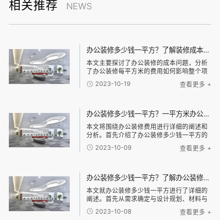
相关推荐
NEWS
办公装修多少钱一平方？了解装修成本是如何影响办公装修项目的关键要素！
本文主要探讨了办公装修的成本问题，分析
了办公装修每平方米的费用如何影响整个项
目的关键要素。首先从材料费用、人工费
2023-10-19
查看更多 +
用、设计费用和其他费用四个方面进行详细
阐述，解释了这些费用对于办公装修项目的
影响。之后对
办公装修多少钱一平方？一平方米办公装修费用预算及相关因素分析
本文将围绕办公装修费用进行详细的阐述和
分析。首先介绍了办公装修多少钱一平方的
相关因素和预算，包括装修方式、装修档
2023-10-09
查看更多 +
次、地区等。其次，分析了办公装修费用预
算中的材料费、人工费、设计费等各个方面
的影响因素。
办公装修多少钱一平方？了解办公装修费用及预算规划的必备指南！
本文就办公装修多少钱一平方进行了详细的
阐述。首先从需求确定与设计规划、材料与
设备费用、人工费用以及其他费用四个方面
2023-10-08
查看更多 +
进行分析，介绍了每个方面的主要内容。之