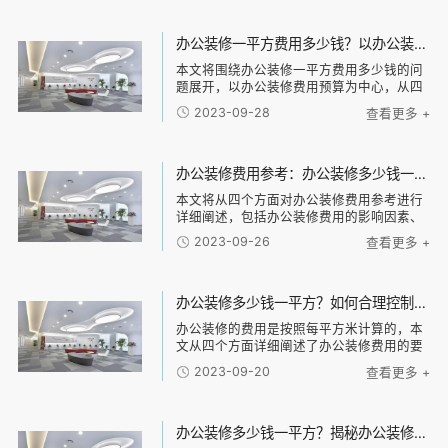
后对全文进行了总结归纳。 1、需求确定与
设计规划
办公装修一平方费用多少钱？以办公装修多少钱一平方为中心，了解一平方办公装修费用预算
本文将围绕办公装修一平方费用多少钱的问
题展开，以办公装修费用预算为中心，从四
个方面进行详细阐述。首先介绍了办公装修
2023-09-28
查看更多 +
的基本概念和影响装修费用的因素，然后从
建筑面积、装修材料、工程要求和设计风格
四个方面进
办公装修费用参考：办公装修多少钱一平方？权威分析及案例分享！
本文将从四个方面对办公装修费用参考进行
详细阐述，包括办公装修费用的影响因素、
办公装修的平均价格、办公装修的节省方法
2023-09-26
查看更多 +
和实际案例分享。通过本文的阐述，读者将
能够更好地了解办公装修费用的参考标准。
1、办公
办公装修多少钱一平方？如何合理控制装修预算？
办公装修的费用是按照每平方米计算的，本
文从四个方面详细阐述了办公装修费用的要
素和如何合理控制预算。首先介绍了办公装
2023-09-20
查看更多 +
修费用的主要构成，包括设计费、施工费、
材料费等方面。然后分析了影响办公装修费
用的因素，
办公装修多少钱一平方？揭秘办公装修平均价格