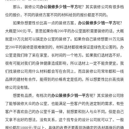
那么，装修公司
办公装修多少钱一平方
呢？其实装修公司有很多档
位的报价，不同的装修方案不同的材料给到的报价都是不同的。
如果你想要性价比高一点的装修方案，
办公装修多少钱一平方
呢？
大概是
5
00
元
/平。意思如果你有2
00
平的办公室面积需要装修的话，大概
就是
1
0
万元就可以搞定办公室的装修了。如果你自己装修想要
1
0
万元搞
定
2
00
平的装修是很难做到的，材料选材都很难保证是绿色无公害的。办
公室是我们除了呆在家里，长时间的一个地方。如果我们选材选不好，
很有可能对我们的身体健康造成影响，所以选材上一定不能贪便宜。我
们找装修公司用什么材料都会写在合同上，而且装修公司常年都和一线
品牌的建材有合作，能得到的价格肯定是低的。所以想要性比价高找装
修公司没有错。
想要有品质，有档次的
办公装修多少钱一平方
呢？其实装修公司除
了能够装修大众的办公室，也能满足一些客户的先进定制的需求，有些
客户不喜欢自己的办公室千篇一律，就想要和别人与众不同。但是自己
又拿不出好的想法，没有关系，这个找专业的设计公司就可以了，一般
报价都在
1
000
元
/平以上，具体的收费还要看现场确定的选材再做后的确