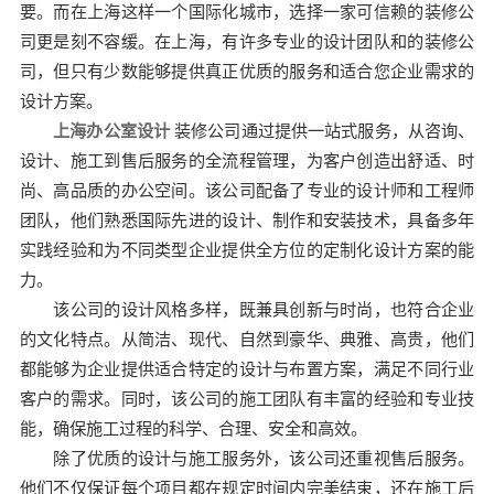
要。而在上海这样一个国际化城市，选择一家可信赖的装修公
司更是刻不容缓。在上海，有许多专业的设计团队和的装修公
司，但只有少数能够提供真正优质的服务和适合您企业需求的
设计方案。
上海办公室设计
装修公司通过提供一站式服务，从咨询、
设计、施工到售后服务的全流程管理，为客户创造出舒适、时
尚、高品质的办公空间。该公司配备了专业的设计师和工程师
团队，他们熟悉国际先进的设计、制作和安装技术，具备多年
实践经验和为不同类型企业提供全方位的定制化设计方案的能
力。
该公司的设计风格多样，既兼具创新与时尚，也符合企业
的文化特点。从简洁、现代、自然到豪华、典雅、高贵，他们
都能够为企业提供适合特定的设计与布置方案，满足不同行业
客户的需求。同时，该公司的施工团队有丰富的经验和专业技
能，确保施工过程的科学、合理、安全和高效。
除了优质的设计与施工服务外，该公司还重视售后服务。
他们不仅保证每个项目都在规定时间内完美结束，还在施工后