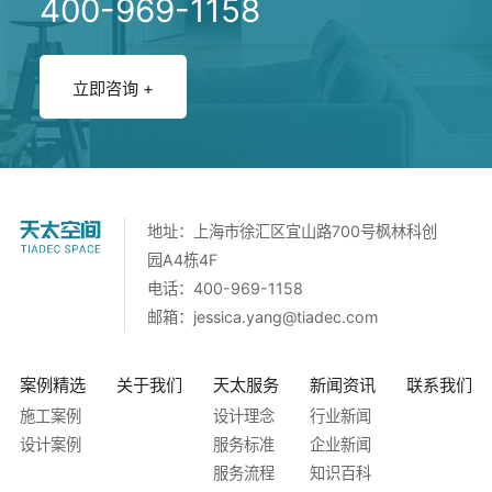
400-969-1158
立即咨询 +
地址：上海市徐汇区宜山路700号枫林科创
园A4栋4F
电话：400-969-1158
邮箱：
jessica.yang@tiadec.com
案例精选
关于我们
天太服务
新闻资讯
联系我们
施工案例
设计理念
行业新闻
设计案例
服务标准
企业新闻
服务流程
知识百科