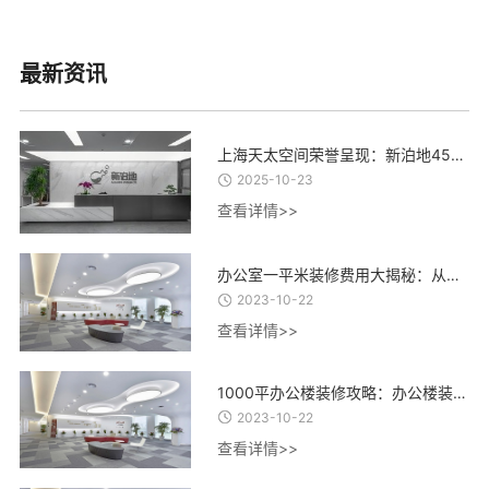
最新资讯
上海天太空间荣誉呈现：新泊地4500㎡总部科研办公一体化空间圆满交付
2025-10-23
查看详情>>
办公室一平米装修费用大揭秘：从设计到材料，了解每一项费用的合理估算
2023-10-22
查看详情>>
1000平办公楼装修攻略：办公楼装修设计、材料选择与施工流程全指南
2023-10-22
查看详情>>