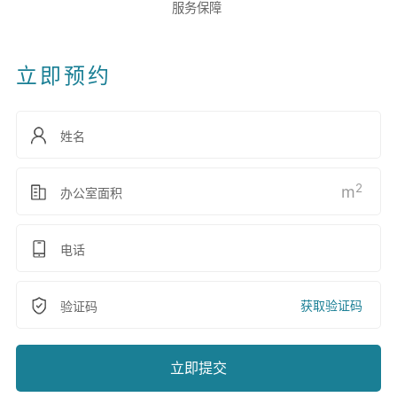
服务保障
立即预约
2
m
获取验证码