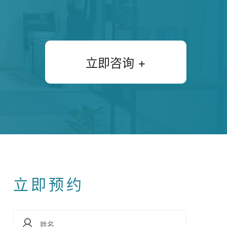
立即咨询 +
立即预约