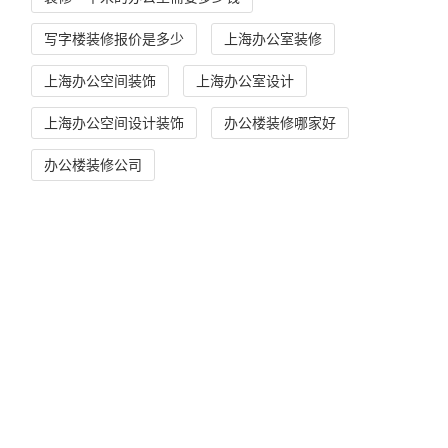
写字楼装修报价是多少
上海办公室装修
上海办公空间装饰
上海办公室设计
上海办公空间设计装饰
办公楼装修哪家好
办公楼装修公司