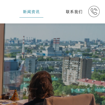
新闻资讯
联系我们