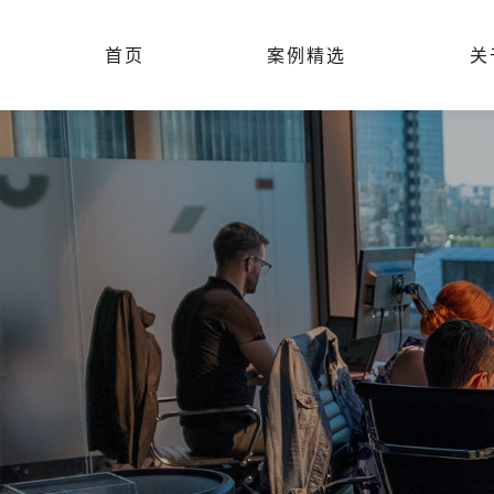
首页
案例精选
关