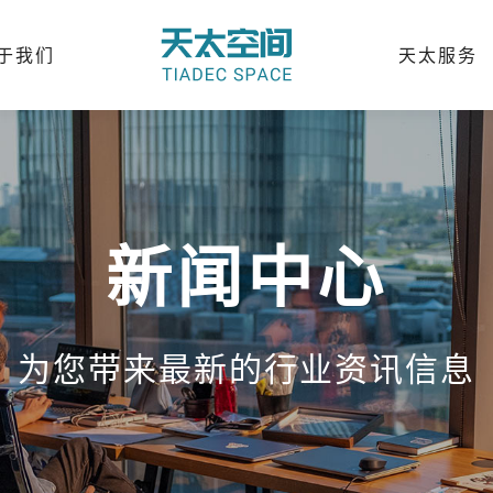
于我们
天太服务
新闻中心
为您带来最新的行业资讯信息