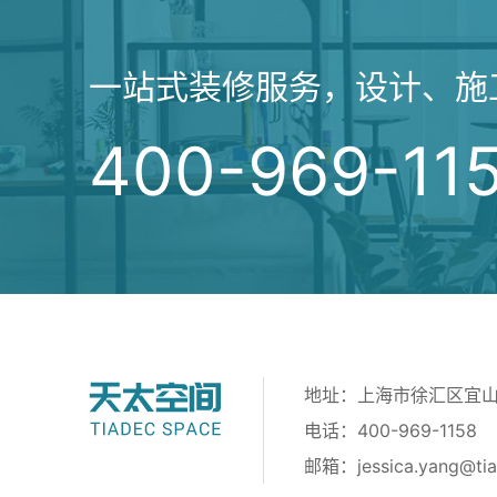
一站式装修服务，设计、施
400-969-11
地址：上海市徐汇区宜山路
电话：400-969-1158
邮箱：
jessica.yang@ti