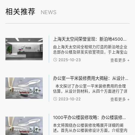
相关推荐
NEWS
上海天太空间荣誉呈现：新泊地4500㎡总部科研办公一体化空间圆满交付
由上海天太空间全程倾力打造的新泊地企业
总部办公楼及研发实验室项目，于上海宝山
区正式竣工并投入使用。本项目总面积达
2025-10-23
查看更多 +
4500平方米，是天太空间在高新技术企业科
研办公环境设计领域内的又一标杆力作。 以
设计驱动效能，构建研发与办公的融合生态
面对新泊地作为高新技术企业的独特需求，
办公室一平米装修费用大揭秘：从设计到材料，了解每一项费用的合理估算
天太空间设计团队以“专业、高效、安全”为
本文探讨了办公室一平米装修费用的合理
核心设计原则，精准规划空间架构。我们通
估算，从设计到材料，从四个方面进行了详
过清晰的动线与功能分区，实现了办公区与
细阐述。首先，从设计方面分析了办公室装
实验区的独立与联动，既保障了研发环境的
2023-10-22
查看更多 +
修所需的设计费用，并介绍了不同设计风格
专业性与安全性，又极大地促进了跨部门协
的可能费用差异。接下来，通过对装修材料
作的效率，构建了一个激发创新的复合型工
的分类和
作场
1000平办公楼装修攻略：办公楼装修设计、材料选择与施工流程全指南
本文将围绕办公楼装修攻略展开详细的阐
述。首先从办公楼装修设计方面，介绍室内