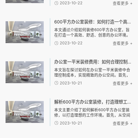
设计的原则和技巧，包括空间布局、光线利
2023-10-22
查看更多 +
用、色彩搭配等。然后，探讨办公楼装修材
料的选择，包括地板材料、墙面材料、天花
板材料等，介
600平方办公室装修：如何打造一个高效、舒适、创意的办公环境？
本文通过介绍如何装修600平方办公室，旨
在打造一个高效、舒适、创意的办公环境。
具体包括以下几个方面：合理布局、舒适家
2023-10-22
查看更多 +
具、科技智能化和独特创意元素。合理布局
可以很大限度利用空间，提高工作效率；舒
适家具可
办公室一平米装修费用：如何合理控制装修成本，实现精致办公空间的经济建设
本文旨在探讨如何在办公室一平米装修中合
理控制成本，实现精致的办公空间。首先，
必须确立经济建设的中心思想。其次，可以
2023-10-21
查看更多 +
从四个方面入手：定制化设计、材料选择、
施工工艺和装饰风格。对于每个方面，我们
将探讨如何
解析600平方办公室装修，打造理想工作环境的技巧与建议
本文主要介绍了如何解析600平方办公室装
修，以打造理想的工作环境。首先，从空间
布局和功能划分两个方面入手，分析了合理
2023-10-21
查看更多 +
的办公室布局和不同功能区域的设计建议。
其次，针对办公室的照明和色彩搭配进行了
详细说明