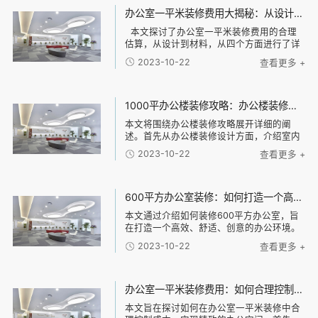
面对新泊地作为高新技术企业的独特需求，
办公室一平米装修费用大揭秘：从设计到材料，了解每一项费用的合理估算
天太空间设计团队以“专业、高效、安全”为
本文探讨了办公室一平米装修费用的合理
核心设计原则，精准规划空间架构。我们通
估算，从设计到材料，从四个方面进行了详
过清晰的动线与功能分区，实现了办公区与
细阐述。首先，从设计方面分析了办公室装
实验区的独立与联动，既保障了研发环境的
2023-10-22
查看更多 +
修所需的设计费用，并介绍了不同设计风格
专业性与安全性，又极大地促进了跨部门协
的可能费用差异。接下来，通过对装修材料
作的效率，构建了一个激发创新的复合型工
的分类和
作场
1000平办公楼装修攻略：办公楼装修设计、材料选择与施工流程全指南
本文将围绕办公楼装修攻略展开详细的阐
述。首先从办公楼装修设计方面，介绍室内
设计的原则和技巧，包括空间布局、光线利
2023-10-22
查看更多 +
用、色彩搭配等。然后，探讨办公楼装修材
料的选择，包括地板材料、墙面材料、天花
板材料等，介
600平方办公室装修：如何打造一个高效、舒适、创意的办公环境？
本文通过介绍如何装修600平方办公室，旨
在打造一个高效、舒适、创意的办公环境。
具体包括以下几个方面：合理布局、舒适家
2023-10-22
查看更多 +
具、科技智能化和独特创意元素。合理布局
可以很大限度利用空间，提高工作效率；舒
适家具可
办公室一平米装修费用：如何合理控制装修成本，实现精致办公空间的经济建设
本文旨在探讨如何在办公室一平米装修中合