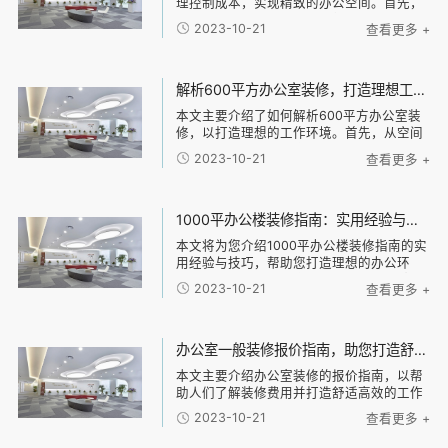
理控制成本，实现精致的办公空间。首先，
必须确立经济建设的中心思想。其次，可以
2023-10-21
查看更多 +
从四个方面入手：定制化设计、材料选择、
施工工艺和装饰风格。对于每个方面，我们
将探讨如何
解析600平方办公室装修，打造理想工作环境的技巧与建议
本文主要介绍了如何解析600平方办公室装
修，以打造理想的工作环境。首先，从空间
布局和功能划分两个方面入手，分析了合理
2023-10-21
查看更多 +
的办公室布局和不同功能区域的设计建议。
其次，针对办公室的照明和色彩搭配进行了
详细说明
1000平办公楼装修指南：实用经验与技巧解密，帮助您打造理想的办公环境！
本文将为您介绍1000平办公楼装修指南的实
用经验与技巧，帮助您打造理想的办公环
境。主要从以下四个方面进行阐述：1、规划
2023-10-21
查看更多 +
办公空间；2、选择合适的装修材料；3、设
计舒适的办公布局；4、考虑环保与节能。
通过
办公室一般装修报价指南，助您打造舒适高效的工作环境！
本文主要介绍办公室装修的报价指南，以帮
助人们了解装修费用并打造舒适高效的工作
环境。文章分为四个部分：首先是装修的基
2023-10-21
查看更多 +
本费用，包括设计费、施工费和材料费等；
然后是装修风格选择的因素，包括公司品牌