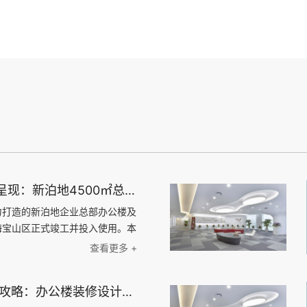
上海天太空间荣誉呈现：新泊地4500㎡总部科研办公一体化空间圆满交付
力打造的新泊地企业总部办公楼及
海宝山区正式竣工并投入使用。本
方米，是天太空间在高新技术企业
查看更多 +
的又一标杆力作。 以设计驱动
融合生态 面对新泊地作为高新
1000平办公楼装修攻略：办公楼装修设计、材料选择与施工流程全指南
太空间设计团队以“专业、高