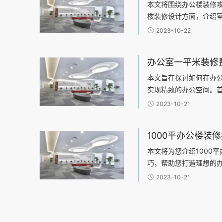
效、安全”为核心设计原
本文将围绕办公楼装修
过清晰的动线与功能分
楼装修设计方面，介绍
与联动，既保障了研发
布局、光线利用、色彩
2023-10-22
促进了跨部门协作的效
料的选择，包括地板材
工作场
本文旨在探讨如何在办
实现精致的办公空间。
想。其次，可以从四个
2023-10-21
择、施工工艺和装饰风
何
本文将为您介绍1000
巧，帮助您打造理想的
行阐述：1、规划办公空
2023-10-21
3、设计舒适的办公布局