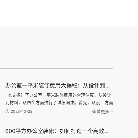
办公室一平米装修费用大揭秘：从设计到材料，了解每一项费用的合理估算
本文探讨了办公室一平米装修费用的合理估算，从设计
到材料，从四个方面进行了详细阐述。首先，从设计方面
分析了办公室装修所需的设计费用，并介绍了不同设计风
查看更多 +
2023-10-22
格的可能费用差异。接下来，通过对装修材料的分类和
600平方办公室装修：如何打造一个高效、舒适、创意的办公环境？