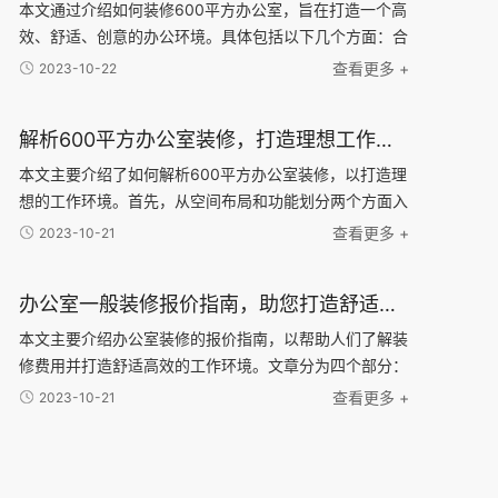
本文通过介绍如何装修600平方办公室，旨在打造一个高
效、舒适、创意的办公环境。具体包括以下几个方面：合
理布局、舒适家具、科技智能化和独特创意元素。合理布
查看更多 +
2023-10-22
局可以很大限度利用空间，提高工作效率；舒适家具可
解析600平方办公室装修，打造理想工作环境的技巧与建议
本文主要介绍了如何解析600平方办公室装修，以打造理
想的工作环境。首先，从空间布局和功能划分两个方面入
手，分析了合理的办公室布局和不同功能区域的设计建
查看更多 +
2023-10-21
议。其次，针对办公室的照明和色彩搭配进行了详细说明
办公室一般装修报价指南，助您打造舒适高效的工作环境！
本文主要介绍办公室装修的报价指南，以帮助人们了解装
修费用并打造舒适高效的工作环境。文章分为四个部分：
首先是装修的基本费用，包括设计费、施工费和材料费
查看更多 +
2023-10-21
等；然后是装修风格选择的因素，包括公司品牌形象、员
工