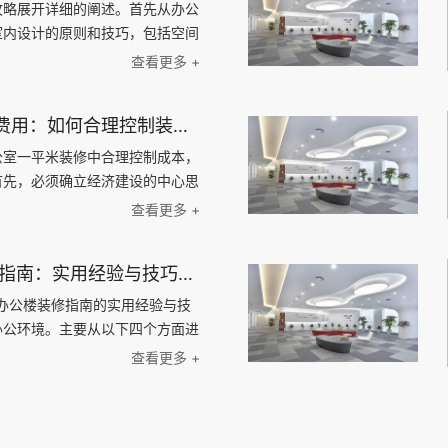
则，精准规划空间架构。我们通
攻略展开详细的阐述。首先从办公
区，实现了办公区与实验区的独立
室内设计的原则和技巧，包括空间
环境的专业性与安全性，又极大地
搭配等。然后，探讨办公楼装修材
查看更多 +
率，构建了一个激发创新的复合型
料、墙面材料、天花板材料等，介
办公室一平米装修费用：如何合理控制装修成本，实现精致办公空间的经济建设
公室一平米装修中合理控制成本，
首先，必须确立经济建设的中心思
方面入手：定制化设计、材料选
查看更多 +
格。对于每个方面，我们将探讨如
1000平办公楼装修指南：实用经验与技巧解密，帮助您打造理想的办公环境！
平办公楼装修指南的实用经验与技
办公环境。主要从以下四个方面进
间；2、选择合适的装修材料；
查看更多 +
；4、考虑环保与节能。通过