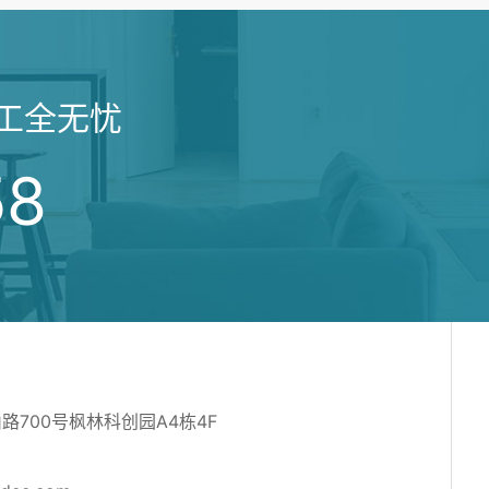
工全无忧
58
700号枫林科创园A4栋4F