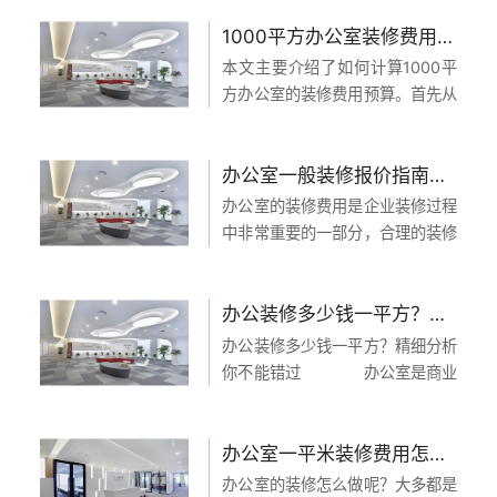
1000平方办公室装修费用预算如何计算？
本文主要介绍了如何计算1000平
方办公室的装修费用预算。首先从
四个方面进行详细阐述，包括设计
与材料选择、施工与安装、设备与
家具购买以及其他费用。通过对每
办公室一般装修报价指南：了解装修费用，打造舒适工作环境
个方面的细致分析，帮助读者了解
办公室的装修费用是企业装修过程
如何合理计算办公室...
中非常重要的一部分，合理的装修
费用可以使企业在有限的费用下打
造出舒适的工作环境。本文从四个
方面对办公室一般装修报价指南进
办公装修多少钱一平方？精细分析你不能错过
行详细阐述，包括设计费用、材料
办公装修多少钱一平方？精细分析
费用、施工费用和其他...
你不能错过 办公室是商业
单位中最重要的一个场所，如果一
个公司的办公室布局合理，装修设
计得当，就容易给人留下良好的印
办公室一平米装修费用怎么了解？装修公司会给报价吗？
象。而办公室的装修费用也是公司
办公室的装修怎么做呢？大多都是