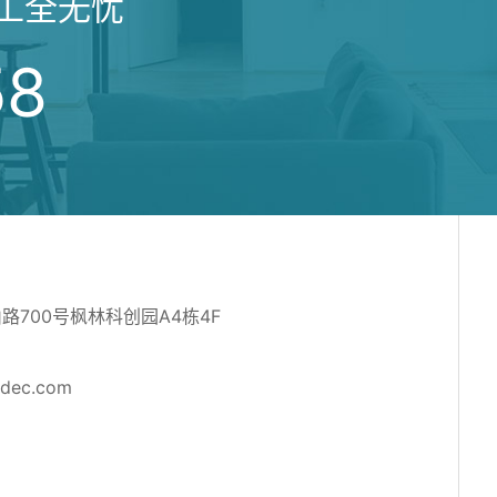
工全无忧
58
700号枫林科创园A4栋4F
adec.com