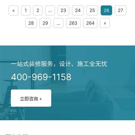
在线咨询
他费用。其中，对于设计费用可以
«
1
2
...
23
24
25
26
27
通过与设计师充分沟通和明确需求
来降低；对于材料费用可...
28
29
...
263
264
»
不再出现
一站式装修服务，设计、施工全无忧
400-969-1158
立即咨询 +