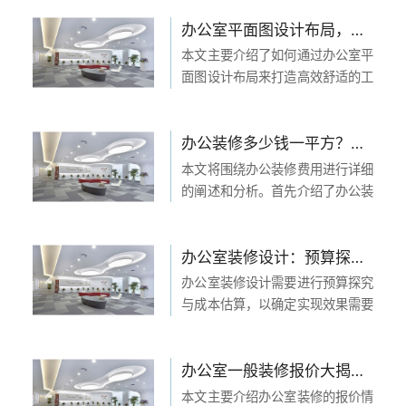
修规模四个方面对办公室装修价格
进行大揭秘。文章深入剖析了每个
办公室平面图设计布局，打造高效舒适的工作空间
方面的细节与影响因素，并总结归
本文主要介绍了如何通过办公室平
纳了全文的内容。 1...
面图设计布局来打造高效舒适的工
作空间。首先从空间划分、家具布
置、照明设计和风格选择四个方面
进行详细阐述。其中包括了每个方
办公装修多少钱一平方？一平方米办公装修费用预算及相关因素分析
面的具体内容和相关的效果。通过
本文将围绕办公装修费用进行详细
合理的设计和布局，创...
的阐述和分析。首先介绍了办公装
修多少钱一平方的相关因素和预
算，包括装修方式、装修档次、地
区等。其次，分析了办公装修费用
办公室装修设计：预算探究与成本估算，多少钱可以实现？
预算中的材料费、人工费、设计费
办公室装修设计需要进行预算探究
等各个方面的影响因素。...
与成本估算，以确定实现效果需要
的费用。本文从四个方面进行详细
阐述：1）确定装修需求与规模，
2）选择装修风格与材料，3）考
办公室一般装修报价大揭秘！实时更新全报价信息！
虑装修工序与施工周期，4）了解
本文主要介绍办公室装修的报价情