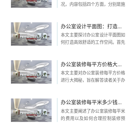
市场行情与价格变动。...
况，内容包括四个方面，分别是施
工费用、材料费用、设计费用和其
他费用。通过揭秘办公室装修报
价，为读者提供实时更新全的报价
办公室设计平面图：打造高效舒适的工作空间
信息。 1、施工费用 施工费用是办
本文主要探讨办公室设计平面图如
公室装修中主要的成...
何打造高效舒适的工作空间。首先
介绍了办公室设计平面图的重要性
和影响因素。其次，从空间布局、
家具设备、光线环境和色彩搭配四
办公室装修每平方价格大揭秘，让你摆脱疑惑！
个方面进行了详细阐述。在空间布
本文主要对办公室装修每平方价格
局中，要合理规划各个...
进行大揭秘，旨在解答读者关于办
公室装修价格的疑惑。文章从四个
关闭
方面详细阐述了办公室装修每平方
价格的几个关键因素，帮助读者了
办公室装修每平米多少钱，如何合理控制装修预算？
立即与天太客服通话
解装修价格形成的原因和影响，以
本文主要阐述了办公室装修每平米
400-969-
及如何根据需求和预算...
的费用以及如何合理控制装修预
1158
算。从四个方面进行详细阐述：设
计费用、材料费用、施工费用和其