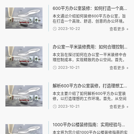
板材料等，介
600平方办公室装修：如何打造一个高效、舒适、创意的办公环境？
本文通过介绍如何装修600平方办公室，旨
在打造一个高效、舒适、创意的办公环境。
具体包括以下几个方面：合理布局、舒适家
2023-10-22
查看更多 +
具、科技智能化和独特创意元素。合理布局
可以很大限度利用空间，提高工作效率；舒
适家具可
办公室一平米装修费用：如何合理控制装修成本，实现精致办公空间的经济建设
本文旨在探讨如何在办公室一平米装修中合
理控制成本，实现精致的办公空间。首先，
必须确立经济建设的中心思想。其次，可以
2023-10-21
查看更多 +
从四个方面入手：定制化设计、材料选择、
施工工艺和装饰风格。对于每个方面，我们
将探讨如何
解析600平方办公室装修，打造理想工作环境的技巧与建议
本文主要介绍了如何解析600平方办公室装
修，以打造理想的工作环境。首先，从空间
布局和功能划分两个方面入手，分析了合理
2023-10-21
查看更多 +
的办公室布局和不同功能区域的设计建议。
其次，针对办公室的照明和色彩搭配进行了
详细说明
1000平办公楼装修指南：实用经验与技巧解密，帮助您打造理想的办公环境！
本文将为您介绍1000平办公楼装修指南的实