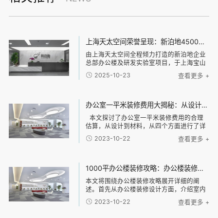
上海天太空间荣誉呈现：新泊地4500㎡总部科研办公一体化空间圆满交付
由上海天太空间全程倾力打造的新泊地企业
总部办公楼及研发实验室项目，于上海宝山
区正式竣工并投入使用。本项目总面积达
2025-10-23
查看更多 +
4500平方米，是天太空间在高新技术企业科
研办公环境设计领域内的又一标杆力作。 以
设计驱动效能，构建研发与办公的融合生态
面对新泊地作为高新技术企业的独特需求，
办公室一平米装修费用大揭秘：从设计到材料，了解每一项费用的合理估算
天太空间设计团队以“专业、高效、安全”为
本文探讨了办公室一平米装修费用的合理
核心设计原则，精准规划空间架构。我们通
估算，从设计到材料，从四个方面进行了详
过清晰的动线与功能分区，实现了办公区与
细阐述。首先，从设计方面分析了办公室装
实验区的独立与联动，既保障了研发环境的
2023-10-22
查看更多 +
修所需的设计费用，并介绍了不同设计风格
专业性与安全性，又极大地促进了跨部门协
的可能费用差异。接下来，通过对装修材料
作的效率，构建了一个激发创新的复合型工
的分类和
作场
1000平办公楼装修攻略：办公楼装修设计、材料选择与施工流程全指南
本文将围绕办公楼装修攻略展开详细的阐
述。首先从办公楼装修设计方面，介绍室内
设计的原则和技巧，包括空间布局、光线利
2023-10-22
查看更多 +
用、色彩搭配等。然后，探讨办公楼装修材
料的选择，包括地板材料、墙面材料、天花